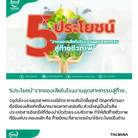
5ประโยชน์“จากของเสียในโรงงานอุตสาหกรรมสู่ก๊าซ
ชีวภาพ”
จจุบันโรงงานอุตสาหกรรมมีอัตราการเติบโตขึ้นทุกปี ปัญหาที่ตามมา
คือมีของเสียเกิดขึ้นมากมายมหาศาลเช่นกัน ส่วนใหญ่เป็นน้ำเสีย
ประเภทสารอินทรีย์ที่ต้องบำบัดด้วยระบบชีวภาพ ทำให้เกิดก๊าซชีวภาพ
ที่มีองค์ประกอบหลัก คือ ก๊าซมีเทน ที่สามารถนำมาใช้ประโยชน์ในด้าน
ต่างๆ ของโรงงานได้หลากหลายอาทิเช่น