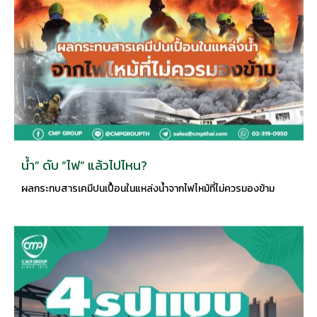
น้ำ” ดับ “ไฟ” แล้วไปไหน?
ผลกระทบสารเคมีปนเปื้อนในแหล่งน้ำจากไฟไหม้ที่ไม่ควรมองข้าม