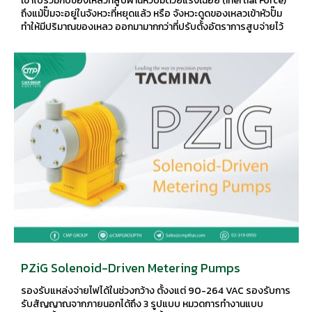
เข้าไปรวมกับของเหลวที่สูบผ่านหัวปั๊มด้วยแรงเฉื่อย (Inertial Force)
ถึงแม้ปั๊มจะอยู่ในจังหวะที่หยุดแล้ว หรือ จังหวะดูดของเหลวเข้าหัวปั๊ม
ทำให้มีปริมาณของเหลว ออกมามากกว่าที่ปรับตั้งอัตราการสูบจ่ายไว้
และจะเด่นชัดมากในงานสูบจ่ายด้วย Metering Pump
PZiG Solenoid-Driven Metering Pumps
รองรับแหล่งจ่ายไฟได้ในช่วงกว้าง ตั้งงแต่ 90-264 VAC รองรับการ
รับสัญญาณจากภายนอกได้ถึง 3 รูปแบบ หมวดการทำงานแบบ