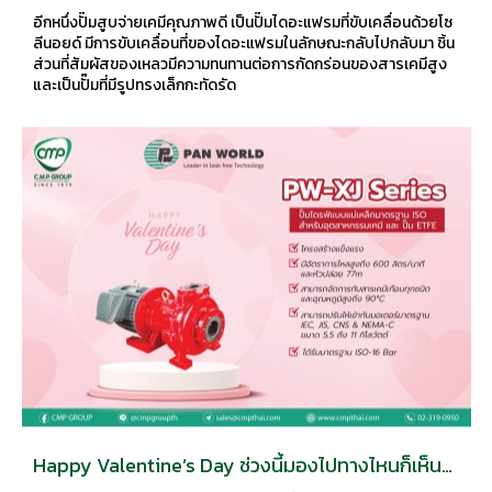
TACMINA
อีกหนึ่งปั๊มสูบจ่ายเคมีคุณภาพดี เป็นปั๊มไดอะแฟรมที่ขับเคลื่อนด้วยโซ
ลีนอยด์ มีการขับเคลื่อนที่ของไดอะแฟรมในลักษณะกลับไปกลับมา ชิ้น
ส่วนที่สัมผัสของเหลวมีความทนทานต่อการกัดกร่อนของสารเคมีสูง
และเป็นปั๊มที่มีรูปทรงเล็กกะทัดรัด
Happy Valentine’s Day ช่วงนี้มองไปทางไหนก็เห็น