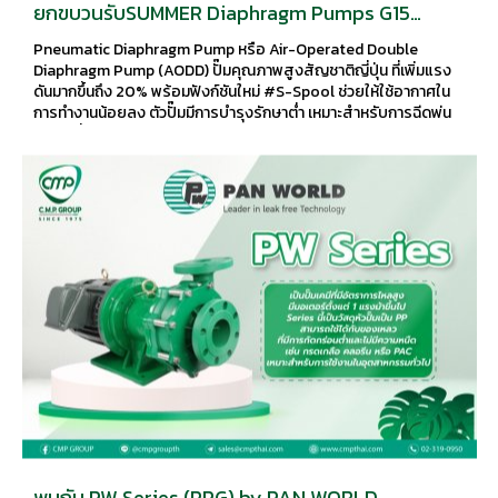
ยกขบวนรับSUMMER Diaphragm Pumps G15
Series YAMADA® G15 DIAPHRAGM PUMP SERIES
Pneumatic Diaphragm Pump หรือ Air-Operated Double
Diaphragm Pump (AODD) ปั๊มคุณภาพสูงสัญชาติญี่ปุ่น ที่เพิ่มแรง
ดันมากขึ้นถึง 20% พร้อมฟังก์ชันใหม่ #S-Spool ช่วยให้ใช้อากาศใน
การทำงานน้อยลง ตัวปั๊มมีการบำรุงรักษาต่ำ เหมาะสำหรับการฉีดพ่น
และเคลื่อนย้ายของเหลว โดยมีระบบเปิดปิด
พบกับ PW Series (PPG) by PAN WORLD