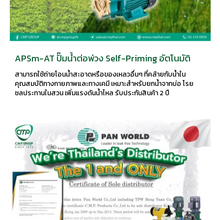
APSm-AT ปั๊มน้ำต่อพ่วง Self-Priming อัตโนมัติ
สามารถใช้ถ่ายโอนน้ำสะอาดหรือของเหลวอื่นๆ ที่คล้ายกับน้ำใน
คุณสมบัติทางกายภาพและทางเคมี เหมาะสำหรับยกน้ำจากบ่อ โรย
ชลประทานในสวน เพิ่มแรงดันน้ำไหล รับประกันสินค้า 2 ปี