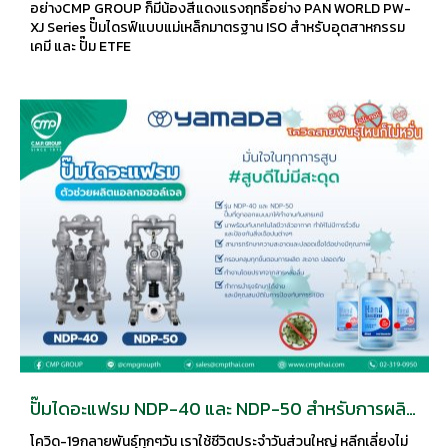
แต่สีชมพูสีแดง ไปซะหมด ย่างCMP GROUP ก็มีน้องสี
อย่างCMP GROUP ก็มีน้องสีแดงแรงฤทธิ์อย่าง PAN WORLD PW-
แดงแรงฤทธิ์อย่าง PAN WORLD PW-XJ Series
XJ Series ปั๊มไดรฟ์แบบแม่เหล็กมาตรฐาน ISO สำหรับอุตสาหกรรม
เคมี และ ปั๊ม ETFE
ปั๊มไดอะแฟรม NDP-40 และ NDP-50 สำหรับการผลิต
แอลกอฮอล์เจล
โควิด-19กลายพันธุ์ทุกๆวัน เราใช้ชีวิตประจำวันส่วนใหญ่ หลีกเลี่ยงไม่