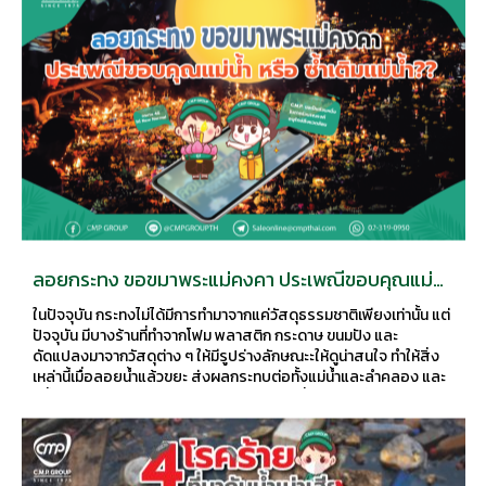
ลอยกระทง ขอขมาพระแม่คงคา ประเพณีขอบคุณแม่น้ำ
หรือ ซ้ำเติมแม่น้ำ??
ในปัจจุบัน กระทงไม่ได้มีการทำมาจากแค่วัสดุธรรมชาติเพียงเท่านั้น แต่
ปัจจุบัน มีบางร้านที่ทำจากโฟม พลาสติก กระดาษ ขนมปัง และ
ดัดแปลงมาจากวัสดุต่าง ๆ ให้มีรูปร่างลักษณะะให้ดูน่าสนใจ ทำให้สิ่ง
เหล่านี้เมื่อลอยน้ำแล้วขยะ ส่งผลกระทบต่อทั้งแม่น้ำและลำคลอง และ
ปีนี้ค่อนข้างพิเศษ เพราะถือเป็นประเพณีแรกที่เราจะได้เริ่มกลับมาใช้
ชีวิตปกติ หลังจากที่เจอสถานการณ์โควิดและใช้ชีวิตแบบไร้สีสันมานาน