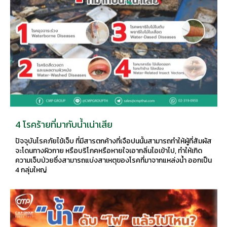
4 โรคร้ายที่มากับน้ำเน่าเสีย
ปัจจุบันโรคภัยไข้เจ็บ ที่มีสารตกค้างที่เจือปนนั้นสามารถทำให้ผู้ที่สัมผัส
จะโดนทางผิวกาย หรือบริโภคหรือหายใจเอากลิ่นไอเข้าไป, ทำให้เกิด
ความเจ็บป่วยซึ่งสามารถแบ่งสาเหตุของโรคที่มาจากแหล่งน้ำ ออกเป็น
4 กลุ่มใหญ่