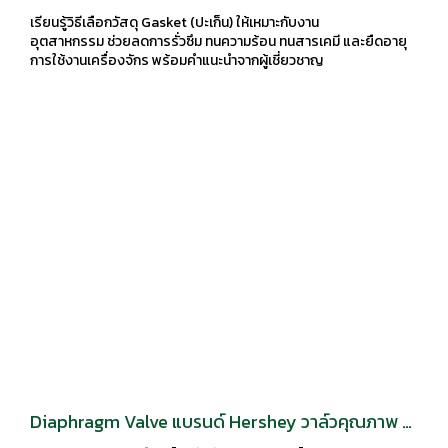
งาน เลือกถูก ลดรั่ว ลดเสียหาย เพิ่มอายุเครื่องจักร
เรียนรู้วิธีเลือกวัสดุ Gasket (ปะเก็น) ให้เหมาะกับงาน
อุตสาหกรรม ช่วยลดการรั่วซึม ทนความร้อน ทนสารเคมี และยืดอายุ
การใช้งานเครื่องจักร พร้อมคำแนะนำจากผู้เชี่ยวชาญ
Diaphragm Valve แบรนด์ Hershey วาล์วคุณภาพ ที่