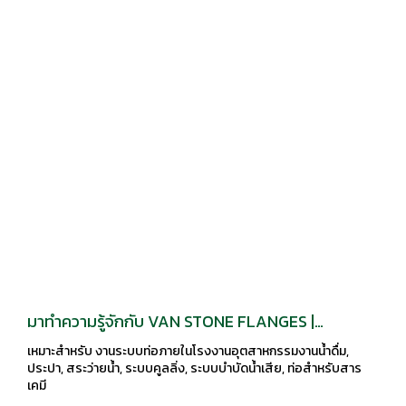
มาทำความรู้จักกับ VAN STONE FLANGES​ |
HERSHEY
เหมาะสำหรับ งานระบบท่อภายในโรงงานอุตสาหกรรมงานน้ำดื่ม,
ประปา, สระว่ายน้ำ, ระบบคูลลิ่ง, ระบบบำบัดน้ำเสีย, ท่อสำหรับสาร
เคมี