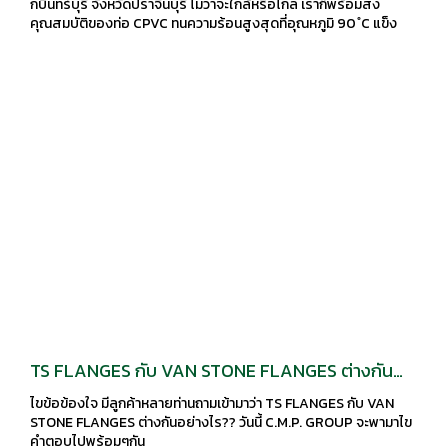
กบินทร์บุรี จังหวัดปราจีนบุรี ไม่ว่าจะใกล้หรือไกล เราก็พร้อมส่ง
คุณสมบัติของท่อ CPVC ทนความร้อนสูงสุดที่อุณหภูมิ 90 ํC แข็ง
แรง ทนทาน ทนแรงดันสูงได้ อายุการใช้งานยาวนานทนต่อการ
กัดกร่อนของสารเคมีเป็นเลิศทนทานต่อเชื้อโรค เหมาะสำหรับ งาน
อุตสาหกรรมทุกประเภท งานประปา ระบบน้ำดี น้ำเสีย
TS FLANGES กับ VAN STONE FLANGES ต่างกัน
อย่างไร??
ไขข้อข้องใจ มีลูกค้าหลายท่านถามเข้ามาว่า TS FLANGES กับ VAN
STONE FLANGES ต่างกันอย่างไร?? วันนี้ C.M.P. GROUP จะพามาไข
คำตอบไปพร้อมๆกัน