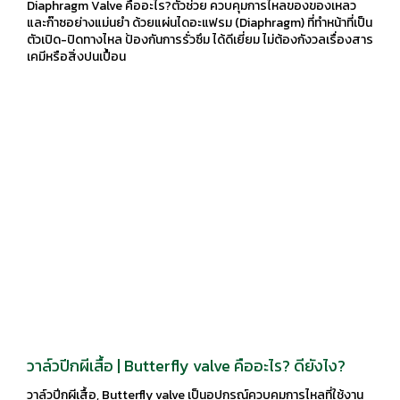
โรงงานไว้วางใจ!
Diaphragm Valve คืออะไร?ตัวช่วย ควบคุมการไหลของของเหลว
และก๊าซอย่างแม่นยำ ด้วยแผ่นไดอะแฟรม (Diaphragm) ที่ทำหน้าที่เป็น
ตัวเปิด-ปิดทางไหล ป้องกันการรั่วซึม ได้ดีเยี่ยม ไม่ต้องกังวลเรื่องสาร
เคมีหรือสิ่งปนเปื้อน
วาล์วปีกผีเสื้อ | Butterfly valve คืออะไร? ดียังไง?
วาล์วปีกผีเสื้อ, Butterfly valve เป็นอุปกรณ์ควบคุมการไหลที่ใช้งาน