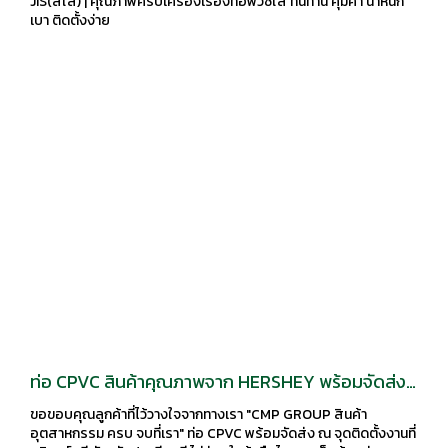
JIS(สีใส) | คุณภาพครบเครื่องเรื่องท่อพีวีซีใส ทนทาน คุ้มค่า น้ำหนัก
เบา ติดตั้งง่าย
ท่อ CPVC สินค้าคุณภาพจาก HERSHEY พร้อมจัดส่ง
ถึงหน้างานที่ กบินทร์บุรี ไม่ว่าจะใกล้หรือไกล เราก็
ขอขอบคุณลูกค้าที่ไว้วางใจจากทางเรา "CMP GROUP สินค้า
พร้อมส่ง
อุตสาหกรรม ครบ จบที่เรา" ท่อ CPVC พร้อมจัดส่ง ณ จุดติดตั้งงานที่