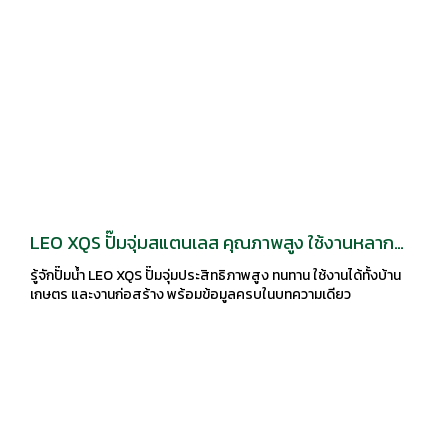
LEO XQS ปั๊มจุ่มสแตนเลส คุณภาพสูง ใช้งานหลาก
หลาย
รู้จักปั๊มน้ำ LEO XQS ปั๊มจุ่มประสิทธิภาพสูง ทนทาน ใช้งานได้ทั้งบ้าน
เกษตร และงานก่อสร้าง พร้อมข้อมูลครบในบทความเดียว