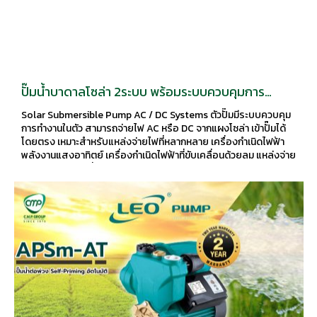
ปั๊มน้ำบาดาลโซล่า 2ระบบ พร้อมระบบควบคุมการ
ทำงานในตัว
Solar Submersible Pump AC / DC Systems ตัวปั๊มมีระบบควบคุม
การทำงานในตัว สามารถจ่ายไฟ AC หรือ DC จากแผงโซล่า เข้าปั๊มได้
โดยตรง เหมาะสำหรับแหล่งจ่ายไฟที่หลากหลาย เครื่องกำเนิดไฟฟ้า
พลังงานแสงอาทิตย์ เครื่องกำเนิดไฟฟ้าที่ขับเคลื่อนด้วยลม แหล่งจ่าย
ไฟหลัก; แบตเตอรี่สำรอง