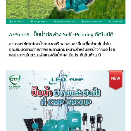
APSm-AT ปั๊มน้ำต่อพ่วง Self-Priming อัตโนมัติ
สามารถใช้ถ่ายโอนน้ำสะอาดหรือของเหลวอื่นๆ ที่คล้ายกับน้ำใน
คุณสมบัติทางกายภาพและทางเคมี เหมาะสำหรับยกน้ำจากบ่อ โรย
ชลประทานในสวน เพิ่มแรงดันน้ำไหล รับประกันสินค้า 2 ปี