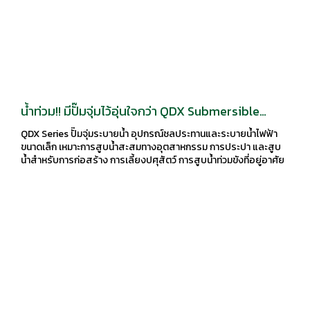
น้ำท่วม!! มีปั๊มจุ่มไว้อุ่นใจกว่า QDX Submersible
Pump ปั๊มจุ่มระบายน้ำ
QDX Series ปั๊มจุ่มระบายน้ำ อุปกรณ์ชลประทานและระบายน้ำไฟฟ้า
ขนาดเล็ก เหมาะการสูบน้ำสะสมทางอุตสาหกรรม การประปา และสูบ
น้ำสำหรับการก่อสร้าง การเลี้ยงปศุสัตว์ การสูบน้ำท่วมขังที่อยู่อาศัย