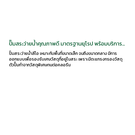
ปั๊มสระว่ายน้ำคุณภาพดี มาตรฐานยุโรป พร้อมบริการ
ให้คุณแล้ว ที่ C.M.P. GROUP
ปั๊มสระว่ายน้ำลีโอ เหมาะกับพื้นที่ขนาดเล็ก จนถึงขนาดกลาง มีการ
ออกแบบเพื่อรองรับเศษวัสดุที่อยู่ในสระ เพราะมีตะแกรงกรองวัสดุ
ตัวปั๊มทำจากวัสดุพิเศษทนต่อคลอรีน