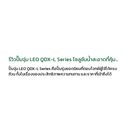
รีวิวปั๊มจุ่ม LEO QDX-L Series โซลูชันน้ำสะอาดที่คุ้ม
ค่า
ปั๊มจุ่ม LEO QDX-L Series คือปั๊มรุ่นยอดนิยมที่ตอบโจทย์ผู้ใช้ได้ครบ
ถ้วน ทั้งในเรื่องของประสิทธิภาพความทนทาน และราคาที่เข้าถึงได้