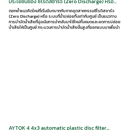
ประโยชน์ของ ซีโรดิสชาร์จ (Zero Discharge) หรือ
ระบบที่น้ำปล่อยทิ้งเท่ากับศูนย์
ตอกย้ำแนวคิดใหม่ที่เริ่มมีบทบาทกับภาคอุตสาหกรรมซีโรดิสชาร์จ
(Zero Discharge) หรือ ระบบที่น้ำปล่อยทิ้งเท่ากับศูนย์ เป็นแนวทาง
การบำบัดน้ำเสียที่มุ่งเน้นการนำกลับมาใช้ใหม่ทั้งหมดและลดการปล่อย
น้ำเสียให้เป็นศูนย์ กระบวนการบำบัดน้ำเสียขั้นสูงที่ออกแบบมาเพื่อนำ
น้ำเสียกลับมาใช้ใหม่ทั้งหมด โดยไม่มีการปล่อยของเหลวออกสู่สิ่ง
แวดล้อมเลย ระบบ ZLD มุ่งเน้นการลดปริมาณของเสียให้เหลือน้อย
ที่สุด
AYTOK 4 4x3 automatic plastic disc filter