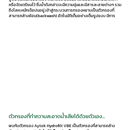
หรือจัดเตรียมไว้ ซึ่งน้ำดังกล่าวจะมีความขุ่นและมีสารละลายต่างๆ รวม
ถึงโลหะหนักเจือปนอยู่.เข้าสู่กระบวนการกรองหยาบเป็นตัวกรองที่
สามารถล้างย้อน(backwash) อัตโนมัติเต็มอย่างเต็มรูปแบบ มีการ
ควบคุมทางอิเล็กทรอนิกส์ และคล่องตัวมีประสิทธิภาพ ช่วยลดเวลา
และลดการสูญเสียน้ำของผู้ใช้
ตัวกรองที่ทำความสะอาดน้ำเสียได้ด้วยตัวเอง
Vertical Self-Clean Filter - VBE
พบกับตัวกรอง Aytok Hydrofilt VBE เป็นตัวกรองที่สามารถล้าง