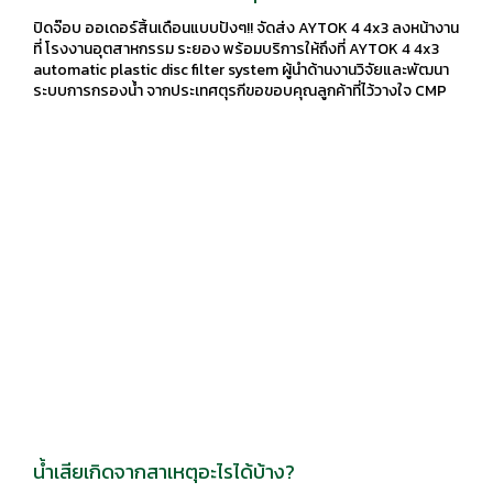
system ผู้นำด้านงานวิจัยและพัฒนา ระบบการกรอง
ปิดจ๊อบ ออเดอร์สิ้นเดือนแบบปังๆ!! จัดส่ง AYTOK 4 4x3 ลงหน้างาน
น้ำ จากประเทศตุรกี
ที่ โรงงานอุตสาหกรรม ระยอง พร้อมบริการให้ถึงที่ AYTOK 4 4x3
automatic plastic disc filter system ผู้นำด้านงานวิจัยและพัฒนา
ระบบการกรองน้ำ จากประเทศตุรกีขอขอบคุณลูกค้าที่ไว้วางใจ CMP
GROUP
น้ำเสียเกิดจากสาเหตุอะไรได้บ้าง?