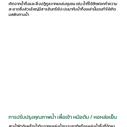
เกิดจากน้ำทิ้งและสิ่งปฏิกูลจากแหล่งชุมชน เช่น น้ำที่ใช้ซักฟอกทำความ
สะอาดซึ่งส่วนใหญ่มีสารอินทรีย์ปะปนมากับน้ำทิ้งเหล่านั้นจนทำให้เกิด
มลพิษทางน้ำ
การปรับปรุงคุณภาพน้ำ เพื่อเข้า หม้อต้ม / หอหล่อเย็น
สูบน้ำผิวดินหรือน้ำดิบจากแหล่งน้ำธรรมชาติหรือแหล่งน้ำอื่นที่จัดหา