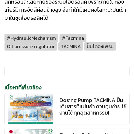
สึกหรอและเสียหายของระบบไฮดรอลิค เพราะภายในห้อง
เกียร์มีการขัดสีค่อนข้างสูง จึงทำให้มีเศษผงโลหะปะปนเข้า
มาในชุดไฮดรอลิคได้
#HydraulicMechanism
#Tacmina
Oil pressure regulator
TACMINA
ปั๊มไดอะแฟรม
เนื้อหาที่เกี่ยวข้อง
Dosing Pump TACMINA ปั๊ม
เติมสารที่แม่นยำ ควบคุมง่าย ใช้
งานได้ทุกอุตสาหกรรม!