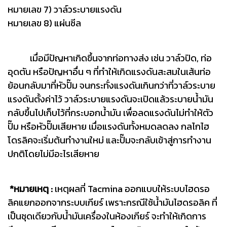
หมายเลข 7) วาล์วระบายแรงดัน
หมายเลข 8) แผ่นซีล
เมื่อมีปัญหาเกิดขึ้นจากท่อทางส่ง เช่น วาล์วปิด, ท่อ
อุดตัน หรือปัญหาอื่น ๆ ที่ทำให้เกิดแรงดันสะสมในเส้นท่อ
ย้อนกลับมาที่หัวปั๊ม จนกระทั่งแรงดันเกินกว่าที่วาล์วระบาย
แรงดันตั้งค่าไว้ วาล์วระบายแรงดันจะเปิดแล้วระบายน้ำมัน
กลับขึ้นไปเก็บไว้ที่กระบอกน้ำมัน เพื่อลดแรงดันไม่ทำให้ตัว
ปั๊ม หรือหัวปั๊มเสียหาย เมื่อแรงดันทั้งหมดลดลง กลไกไฮ
โดรลิคจะเริ่มต้นทำงานใหม่ และปั๊มจะกลับเข้าสู่การทำงาน
ปกติโดยไม่มีอะไรเสียหาย
*หมายเหตุ :
เหตุผลที่ Tacmina ออกแบบให้ระบบไฮดรอ
ลิคแยกออกจากระบบเกียร์ เพราะกรณีใช้น้ำมันไฮดรอลิค ที่
เป็นชุดเดียวกับน้ำมันเครื่องในห้องเกียร์ จะทำให้เกิดการ