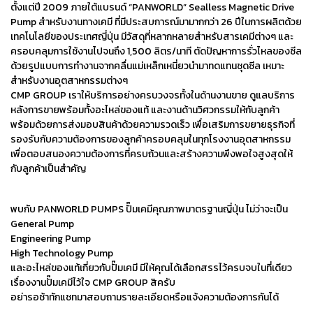
ตั้งแต่ปี 2009 ภายใต้แบรนด์ “PANWORLD” Sealless Magnetic Drive
Pump สำหรับงานทางเคมี ที่มีประสบการณ์มามากกว่า 26 ปีในการผลิตด้วย
เทคโนโลยีของประเทศญี่ปุ่น มีวัสดุที่หลากหลายสำหรับสารเคมีต่างๆ และ
ครอบคลุมการใช้งานไปจนถึง 1,500 ลิตร/นาที ตัดปัญหาการรั่วไหลของซีล
ด้วยรูปแบบการทำงานจากคลื่นแม่เหล็กเหนี่ยวนำมาทดแทนชุดซีล เหมาะ
สำหรับงานอุตสาหกรรมต่างๆ
CMP GROUP เราให้บริการอย่างครบวงจรทั้งในด้านงานขาย ดูแลบริการ
หลังการขายพร้อมทั้งอะไหล่ของแท้ และงานด้านวิศวกรรมให้กับลูกค้า
พร้อมด้วยการส่งมอบสินค้าด้วยความรวดเร็ว เพื่อเสริมการขยายธุรกิจที่
รองรับกับความต้องการของลูกค้าครอบคลุมในทุกโรงงานอุตสาหกรรม
เพื่อตอบสนองความต้องการที่ครบถ้วนและสร้างความพึงพอใจสูงสุดให้
กับลูกค้าเป็นสำคัญ
พบกับ PANWORLD PUMPS ปั๊มเคมีคุณภาพมาตรฐานญี่ปุ่น ไม่ว่าจะเป็น
General Pump
Engineering Pump
High Technology Pump
และอะไหล่ของแท้เกี่ยวกับปั๊มเคมี มีให้คุณได้เลือกสรรไว้ครบจบในที่เดียว
เรื่องงานปั๊มเคมีไว้ใจ CMP GROUP สิครับ
อย่ารอช้าทักแชทมาสอบถามรายละเอียดหรือแจ้งความต้องการกันได้