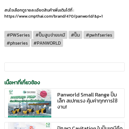
สนใจเลือกดูรายละเอียดสินค้าเพิ่มเติมได้ที่ :
https://www.cmpthai.com/brand/470/panworld/&p=1
#PWSeries
#ปั๊มสูบจ่ายเคมี
#ปั๊ม
#pwhfseries
#phseries
#PANWORLD
เนื้อหาที่เกี่ยวข้อง
Panworld Small Range ปั๊ม
เล็ก สเปกแรง คุ้มค่าทุกการใช้
งาน!
ปัญหา Cavitation ในปั๊มเคมีคือ