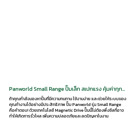
Panworld Small Range ปั๊มเล็ก สเปกแรง คุ้มค่าทุก
การใช้งาน!
ถ้าคุณกำลังมองหาปั๊มที่มีความทนทาน ใช้งานง่าย และช่วยให้ระบบของ
คุณทำงานได้อย่างมีประสิทธิภาพ ปั๊ม Panworld รุ่น Small Range
คือคำตอบ! ด้วยเทคโนโลยี Magnetic Drive ปั๊มนี้ไม่ต้องพึ่งซีลที่อาจ
ทำให้เกิดการรั่วไหล เพิ่มความปลอดภัยและลดปัญหาในงาน
อุตสาหกรรมต่างๆ