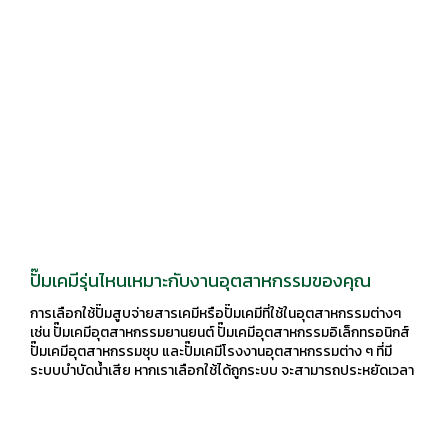
ปั๊มเคมีรุ่นไหนเหมาะกับงานอุตสาหกรรมของคุณ
การเลือกใช้ปั๊มสูบจ่ายสารเคมีหรือปั๊มเคมีที่ใช้ในอุตสาหกรรมต่างๆ
เช่น ปั๊มเคมีอุตสาหกรรมยานยนต์ ปั๊มเคมีอุตสาหกรรมอิเล็กทรอนิกส์
ปั๊มเคมีอุตสาหกรรมชุบ และปั๊มเคมีโรงงานอุตสาหกรรมต่าง ๆ ที่มี
ระบบบำบัดน้ำเสีย หากเราเลือกใช้ได้ถูกระบบ จะสามารถประหยัดเวลา
และช่วยลดค่าใช้จ่ายให้กับกระบวนการผลิตลงได้ ทำให้เพิ่ม
ประสิทธิภาพ