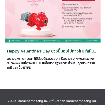
Happy Valentine’s Day ช่วงนี้มองไปทางไหนก็เห็น
แต่สีชมพูสีแดง ไปซะหมด ย่างCMP GROUP ก็มีน้องสี
อย่างCMP GROUP ก็มีน้องสีแดงแรงฤทธิ์อย่าง PAN WORLD PW-
แดงแรงฤทธิ์อย่าง PAN WORLD PW-XJ Series
XJ Series ปั๊มไดรฟ์แบบแม่เหล็กมาตรฐาน ISO สำหรับอุตสาหกรรม
เคมี และ ปั๊ม ETFE
nd
20 Soi Ramkhamhaeng 16, 2
Branch Ramkhamhaeng Rd.,