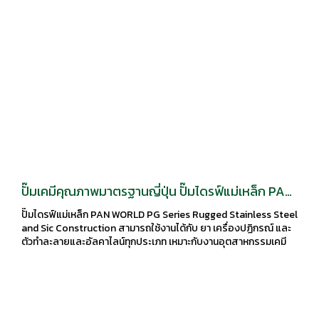
ปั๊มเคมีคุณภาพมาตรฐานญี่ปุ่น ปั๊มไดรฟ์แม่เหล็ก PAN
WORLD PG Series
ปั๊มไดรฟ์แม่เหล็ก PAN WORLD PG Series Rugged Stainless Steel
and Sic Construction สามารถใช้งานได้กับ ยา เครื่องปฏิกรณ์ และ
ตัวทำละลายและอัลคาไลน์ทุกประเภท เหมาะกับงานอุตสาหกรรมเคมี