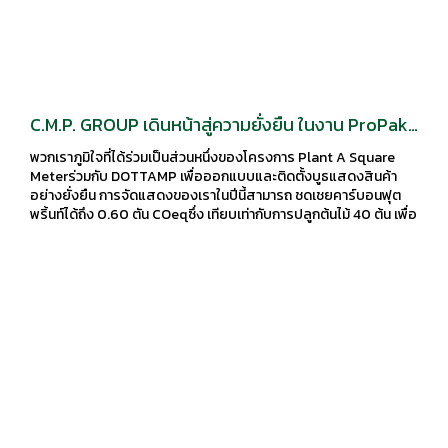
C.M.P. GROUP เดินหน้าสู่ความยั่งยืน ในงาน ProPak
Asia 2025
พวกเราภูมิใจที่ได้ร่วมเป็นส่วนหนึ่งของโครงการ Plant A Square
Meterร่วมกับ DOTTAMP เพื่อออกแบบและติดตั้งบูธแสดงสินค้า
อย่างยั่งยืน การจัดแสดงของเราในปีนี้สามารถ ชดเชยคาร์บอนฟุต
พริ้นท์ได้ถึง 0.60 ตัน COeqซึ่ง เทียบเท่ากับการปลูกต้นไม้ 40 ต้น เพื่อ
ช่วยดูดซับคาร์บอน