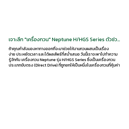
เจาะลึก "เครื่องกวน" Neptune H/HGS Series ตัวช่วย
กวนความเร็วสูง ที่โรงงานอุตสาหกรรมวางใจ
ถ้าคุณกำลังมองหาทางออกที่จะมาช่วยให้งานกวนผสมเป็นเรื่อง
ง่าย ประหยัดเวลา และได้ผลลัพธ์ที่สม่ำเสมอ วันนี้เราจะพาไปทำความ
รู้จักกับ เครื่องกวน Neptune รุ่น H/HGS Series ซึ่งเป็นเครื่องกวน
ประเภทขับตรง (Direct Drive) ที่ถูกยกให้เป็นหนึ่งในเครื่องกวนที่คุ้มค่า
และทรงพลัง