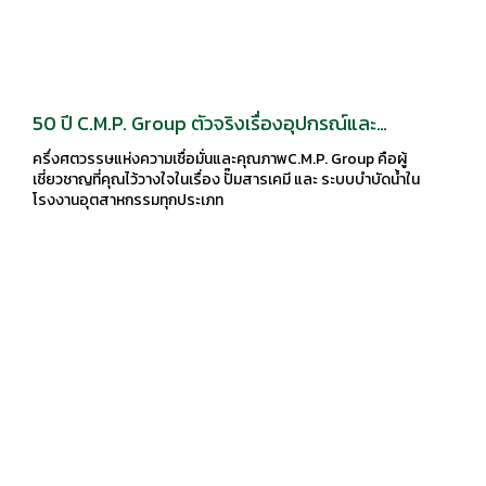
50 ปี C.M.P. Group ตัวจริงเรื่องอุปกรณ์และ
เครื่องจักรอุตสาหกรรม!
ครึ่งศตวรรษแห่งความเชื่อมั่นและคุณภาพC.M.P. Group คือผู้
เชี่ยวชาญที่คุณไว้วางใจในเรื่อง ปั๊มสารเคมี และ ระบบบำบัดน้ำใน
โรงงานอุตสาหกรรมทุกประเภท