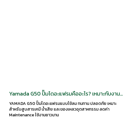
Yamada G50 ปั๊มไดอะแฟรมคืออะไร? เหมาะกับงาน
อุตสาหกรรมแบบไหน
YAMADA G50 ปั๊มไดอะแฟรมแบบใช้ลม ทนทาน ปลอดภัย เหมาะ
สำหรับสูบสารเคมี น้ำเสีย และของเหลวอุตสาหกรรม ลดค่า
Maintenance ใช้งานยาวนาน