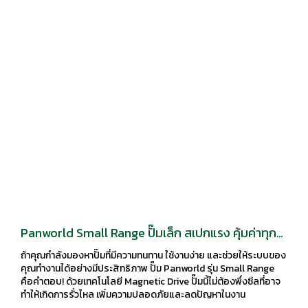
Panworld Small Range ปั๊มเล็ก สเปกแรง คุ้มค่าทุก
การใช้งาน!
ถ้าคุณกำลังมองหาปั๊มที่มีความทนทาน ใช้งานง่าย และช่วยให้ระบบของ
คุณทำงานได้อย่างมีประสิทธิภาพ ปั๊ม Panworld รุ่น Small Range
คือคำตอบ! ด้วยเทคโนโลยี Magnetic Drive ปั๊มนี้ไม่ต้องพึ่งซีลที่อาจ
ทำให้เกิดการรั่วไหล เพิ่มความปลอดภัยและลดปัญหาในงาน
อุตสาหกรรมต่างๆ