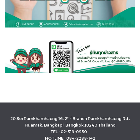
C.M.P. GROUP ตัวแทนจำหน่ายอุปกรณ์อุตสาหกรรม กว่า 50 ปี จำหน่ายปั๊มเคมี ท่อวาล์ว สารกรอง ระบบบำบัดน้ำ แบรนด์ชั้นนำ เช่น TACMINA,
YAMADA, Asahi Kasei โทร 084-2288-142
nd
20 Soi Ramkhamhaeng 16, 2
Branch Ramkhamhaeng Rd.,
Huamak, Bangkapi, Bangkok,10240 Thailand
TEL : 02-319-0950
HOTLINE : 084-2288-142