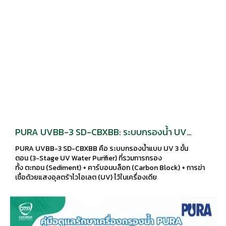
PURA UVBB-3 SD-CBXBB: ระบบกรองน้ำ UV
3 ชั้น สำหรับบ้านและอุตสาหกรรมเบา
PURA UVBB-3 SD-CBXBB คือ ระบบกรองน้ำแบบ UV 3 ขั้น
ตอน (3-Stage UV Water Purifier) ที่รวมการกรอง
ทั้ง ตะกอน (Sediment) + คาร์บอนบล็อก (Carbon Block) + การฆ่า
เชื้อด้วยแสงอุลตร้าไวโอเลต (UV) ไว้ในเครื่องเดีย