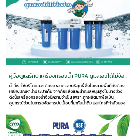
คู่มือดูแลรักษาเครื่องกรองน้ำ PURA ดูแลเองได้ไม่ง้อ
ช่าง
น้ำที่เราใช้บริโภคควรต้องสะอาดและบริสุทธิ์ ซึ่งในหลายพื้นที่ยังต้อง
เผชิญปัญหาน้ำประปาเค็ม จากภัยแล้งและน้ำทะเลหนุนสูงในบางช่วง
ดังนั้นเครื่องกรองน้ำจึงมีความจำเป็น เพราะถูกผลิตมาเพื่อเป็น
อุปกรณ์ช่วยในการขจัดสารปนเปื้อนที่มากับน้ำดื่ม และใครที่กำลังมอง
หาเครื่องกรองน้ำมาติดตั้งที่บ้าน