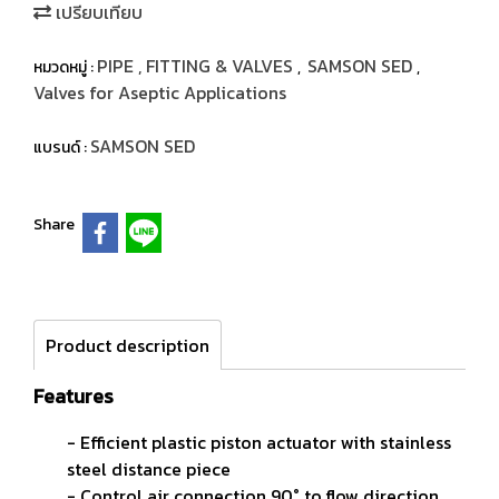
เปรียบเทียบ
PIPE , FITTING & VALVES
SAMSON SED
หมวดหมู่ :
,
,
Valves for Aseptic Applications
SAMSON SED
แบรนด์ :
Share
Product description
Features
- Efficient plastic piston actuator with stainless
steel
distance piece
- Control air connection 90° to flow direction