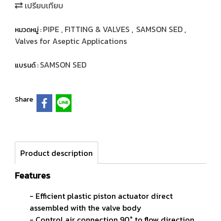
เปรียบเทียบ
PIPE , FITTING & VALVES
SAMSON SED
หมวดหมู่ :
,
,
Valves for Aseptic Applications
SAMSON SED
แบรนด์ :
Share
Product description
Features
- Efficient plastic piston actuator direct
assembled with the valve body
- Control air connection 90° to flow direction