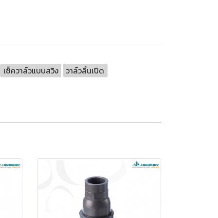
เช็ควาล์วแบบสวิง
วาล์วลิ้นเปิด