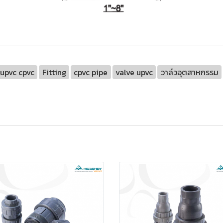
upvc cpvc
Fitting
cpvc pipe
valve upvc
วาล์วอุตสาหกรรม