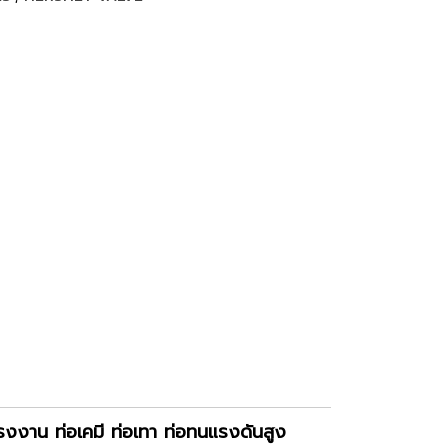
งงาน ท่อเคมี ท่อเทา ท่อทนแรงดันสูง