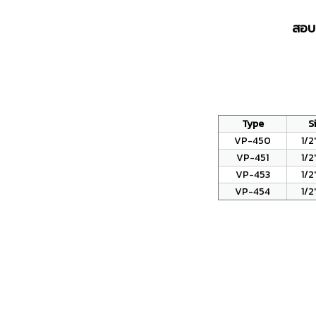
สอบ
Type
S
VP-450
1/2
VP-451
1/2
VP-453
1/2
VP-454
1/2