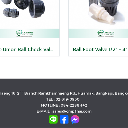
True Union Ball Check Valve 1/2” -2” | ยูเนี่ยนเช็ควาล์วแบบบอล
nd
aeng 16, 2
Branch Ramkhamhaeng Rd., Huamak, Bangkapi, Bangko
TEL : 02-319-0950
HOTLINE : 084-2288-142
E-MAIL : sales@cmpthai.com