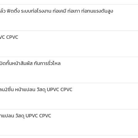
์ว ฟิตติ้ง ระบบท่อโรงงาน ท่อเคมี ท่อเทา ท่อทนแรงดันสูง
UPVC CPVC
ิดกั้นหน้าสัมผัส กันการรั่วไหล
ปลน2ชิ้น หน้าแปลน วัสดุ UPVC CPVC
น้าแปลน วัสดุ UPVC CPVC