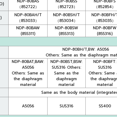
NDP-80BAS
NDP-80BSS
NDP-80BFS
O)
（852722）
（852723）
（852854）
NDP-80BAH/T
NDP-80BSH/T
NDP-80BFH/
)
（853033）
（853034）
（853035）
NDP-80BAW
NDP-80BSW
NDP-80BFW
(855311)
(855313)
(855316)
NDP-80BH/T,BW: A5056
Others: Same as the diaphragm mat
NDP-80BAT,BAW:
NDP-80BST,BSW:
NDP-80BFT:
A5056
SUS316 Others:
SUS316
Others: Same as
Same as the
Others: Same 
the diaphragm
diaphragm
the diaphrag
material
material
material
Same as the body material (integrate
A5056
SUS316
SS400