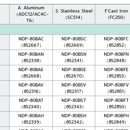
A: Aluminum
S: Stainless Steel
F:Cast Iron
（ADC12/AC4C-
（SCS14）
（FC250）
T6）
NDP-80BAC
NDP-80BSC
NDP-80BFC
（852667）
（852669）
（852852）
NDP-80BAN
NDP-80BSN
NDP-80BFN
（852338）
（852341）
（852848）
NDP-80BAE
NDP-80BSE
NDP-80BFE
（852668）
（852670）
（852853）
NDP-80BAV
NDP-80BSV
NDP-80BFV
（852316）
（852317）
（852851）
NDP-80BAT
NDP-80BST
NDP-80BFT
（852340）
（852343）
（852850）
NDP-80BAH
NDP-80BSH
NDP-80BFH
（852339）
（852342）
（852849）