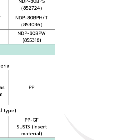
NDP-80BPS
（852724）
T
NDP-80BPH/T
（853036）
NDP-80BPW
(855318)
erial
as
PP
m
d type)
PP-GF
SUS13 (Insert
material)