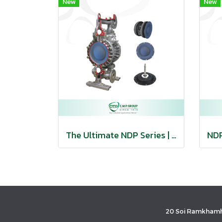
New
New
The Ultimate NDP Series | YAMADA
20 Soi Ramkhamh