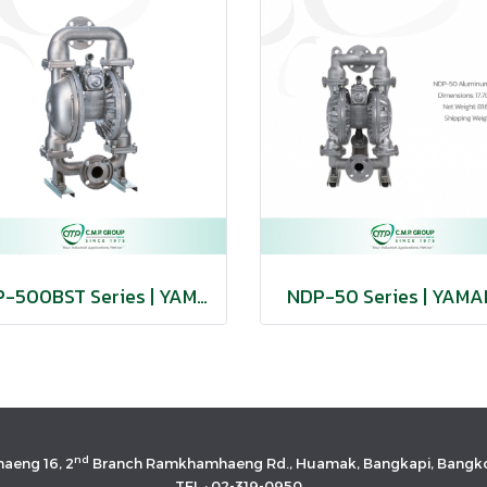
NDP-500BST Series | YAMADA
NDP-50 Series | YAM
nd
aeng 16, 2
Branch Ramkhamhaeng Rd., Huamak, Bangkapi, Bangko
TEL : 02-319-0950