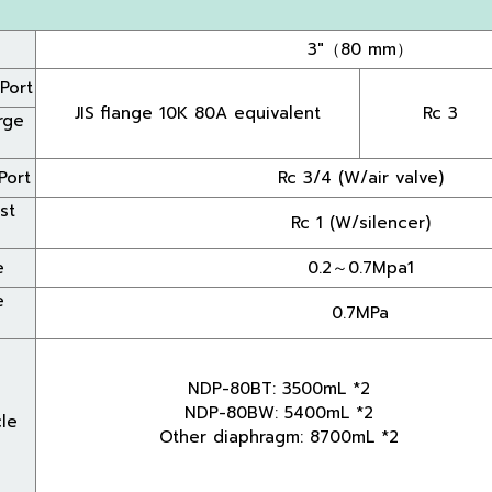
3"（80 mm）
Port
JIS flange 10K 80A equivalent
Rc 3
rge
Port
Rc 3/4 (W/air valve)
st
Rc 1 (W/silencer)
e
0.2～0.7Mpa1
e
0.7MPa
NDP-80BT: 3500mL *2
NDP-80BW: 5400mL *2
le
Other diaphragm: 8700mL *2