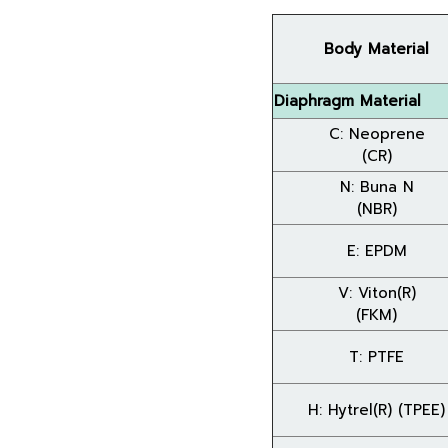
Body Material
Diaphragm Material
C: Neoprene
(CR)
N: Buna N
(NBR)
E: EPDM
V: Viton(R)
(FKM)
T: PTFE
H: Hytrel(R) (TPEE)