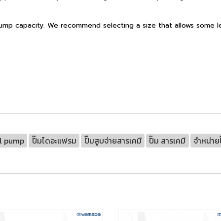
 pump capacity. We recommend selecting a size that allows some l
l pump
ปั๊มไดอะแฟรม
ปั๊มสูบจ่ายสารเคมี
ปั๊ม สารเคมี
จำหน่ายป