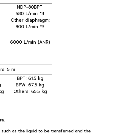
NDP-80BPT:
580 L/min *3
Other diaphragm:
800 L/min *3
6000 L/min (ANR)
s: 5 m
BPT: 61.5 kg
g
BPW: 67.5 kg
kg
Others: 65.5 kg
re.
 such as the liquid to be transferred and the