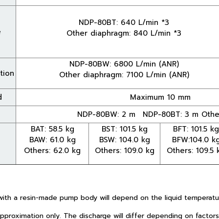
NDP-80BT: 640 L/min *3
e
Other diaphragm: 840 L/min *3
NDP-80BW: 6800 L/min (ANR)
tion
Other diaphragm: 7100 L/min (ANR)
d
Maximum 10 mm
NDP-80BW: 2 m NDP-80BT: 3 m Other
BAT: 58.5 kg
BST: 101.5 kg
BFT: 101.5 kg
BAW: 61.0 kg
BSW: 104.0 kg
BFW:104.0 k
Others: 62.0 kg
Others: 109.0 kg
Others: 109.5 
with a resin-made pump body will depend on the liquid temperatu
pproximation only. The discharge will differ depending on factors