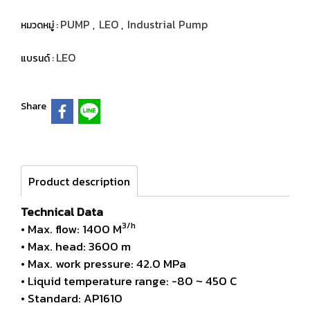
PUMP
LEO
Industrial Pump
หมวดหมู่ :
,
,
LEO
แบรนด์ :
Share
Product description
Technical Data
3/h
• Max. flow: 1400 M
• Max. head: 3600 m
• Max. work pressure: 42.0 MPa
• Liquid temperature range: -80 ~ 450 C
• Standard: AP1610