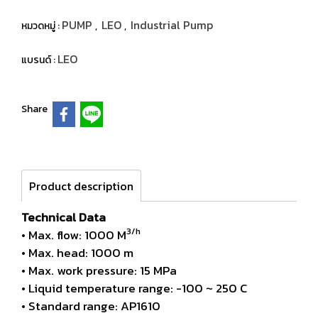
PUMP
LEO
Industrial Pump
หมวดหมู่ :
,
,
LEO
แบรนด์ :
Share
Product description
Technical Data
3/h
• Max. flow: 1000 M
• Max. head: 1000 m
• Max. work pressure: 15 MPa
• Liquid temperature range: -100 ~ 250 C
• Standard range: AP1610