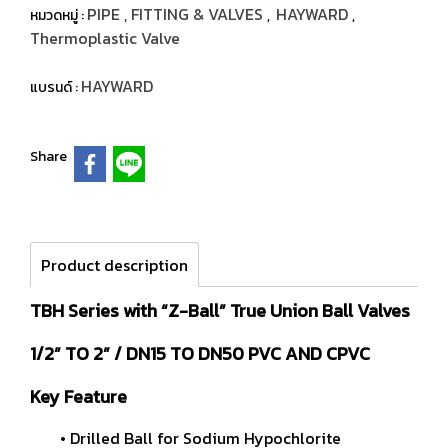
PIPE , FITTING & VALVES
HAYWARD
หมวดหมู่ :
,
,
Thermoplastic Valve
HAYWARD
แบรนด์ :
Share
Product description
TBH Series with “Z-Ball” True Union Ball Valves
1/2” TO 2” / DN15 TO DN50 PVC AND CPVC
Key Feature
• Drilled Ball for Sodium Hypochlorite