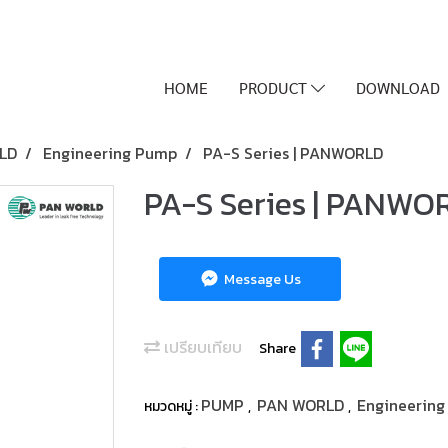
HOME
PRODUCT
DOWNLOAD
LD
Engineering Pump
PA-S Series | PANWORLD
PA-S Series | PANWO
Message Us
เปรียบเทียบ
Share
PUMP
PAN WORLD
Engineerin
หมวดหมู่ :
,
,