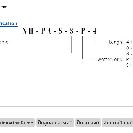
90mm
gineering Pump
ปั๊มสูบจ่ายสารเคมี
ปั๊ม สารเคมี
จำหน่ายปั๊มเคมี