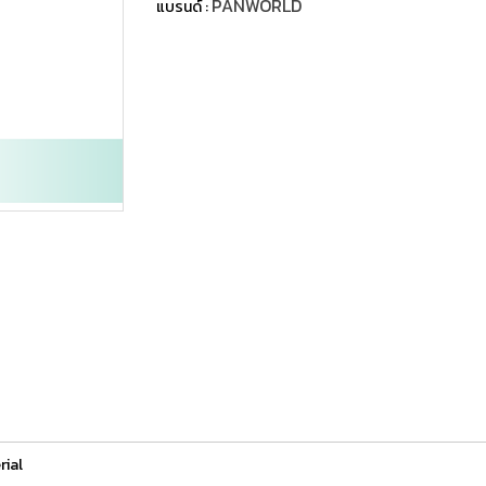
PANWORLD
แบรนด์ :
rial