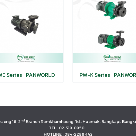
WE Series | PANWORLD
PW-K Series | PANWO
nd
aeng 16, 2
Branch Ramkhamhaeng Rd., Huamak, Bangkapi, Bangko
TEL : 02-319-0950
HOTLINE : 084-2288-142