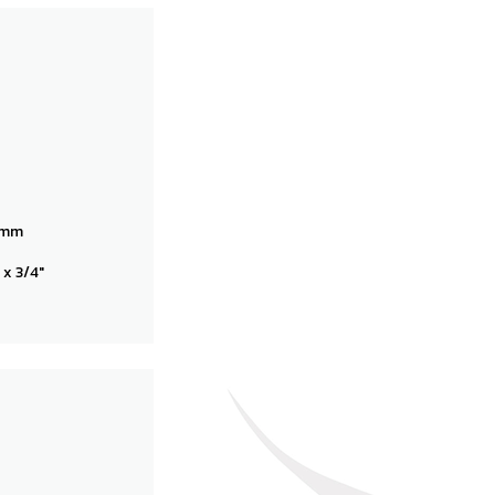
4mm
 x 3/4"