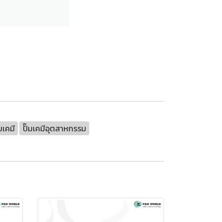
๊มเคมี
ปั๊มเคมีอุตสาหกรรม