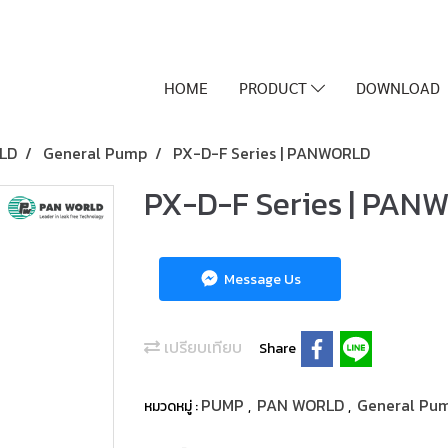
HOME
PRODUCT
DOWNLOAD
LD
General Pump
PX-D-F Series | PANWORLD
PX-D-F Series | PAN
Message Us
เปรียบเทียบ
Share
PUMP
PAN WORLD
General Pu
หมวดหมู่ :
,
,