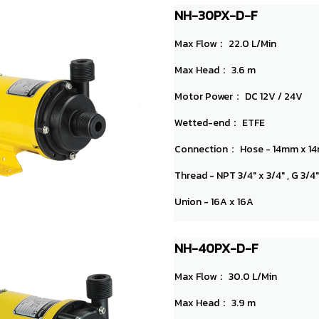
NH-30PX-D-F
Max Flow： 22.0 L/Min
Max Head： 3.6 m
Motor Power： DC 12V / 24V
Wetted-end： ETFE
Connection： Hose - 14mm x 1
Thread - NPT 3/4" x 3/4" , G 3/4"
Union - 16A x 16A
NH-40PX-D-F
Max Flow： 30.0 L/Min
Max Head： 3.9 m