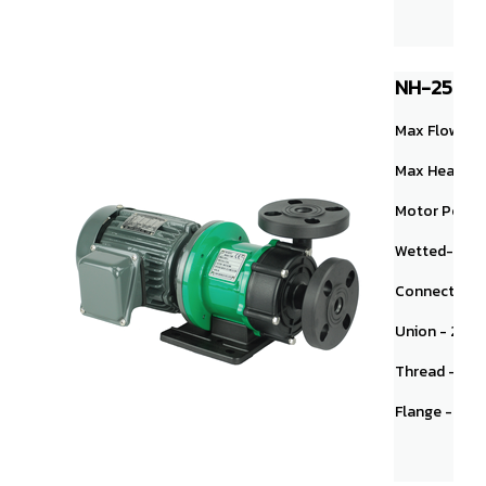
NH-250PS
Max Flow： 12
Max Head： 12
Motor Power
Wetted-end
Connection
Union - 20A
Thread - NPT 1"
Flange - 25A