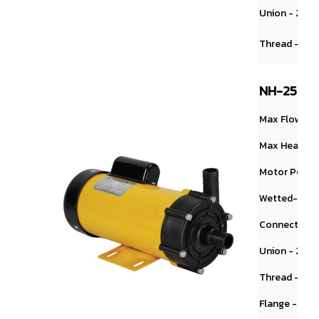
Union - 20A
Thread - NPT 1
NH-250PS
Max Flow： 80
Max Head： 11.
Motor Powe
Wetted-end
Connection
Union - 20A
Thread - NPT 1"
Flange - 25A