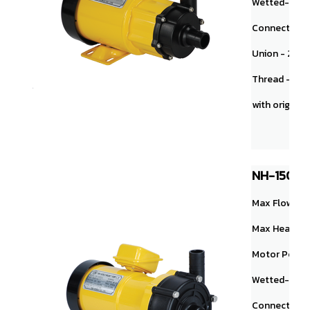
Wetted-end
Connection
Union - 20A
Thread - NPT 1"
with original
NH-150PS
Max Flow： 60
Max Head： 5
Motor Powe
Wetted-end
Connection