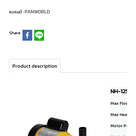
PANWORLD
แบรนด์ :
Share
Product description
NH-125PS
Max Flow： 75
Max Head： 3.
Motor Powe