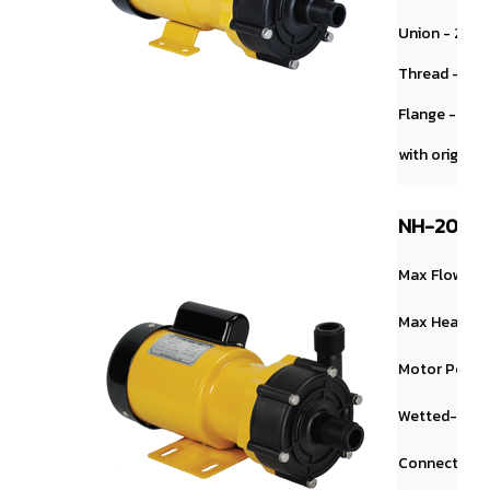
Union - 20A
Thread - NPT 1"
Flange - 25A
with original
NH-200P
Max Flow： 70
Max Head： 7.
Motor Power
Wetted-end
Connection