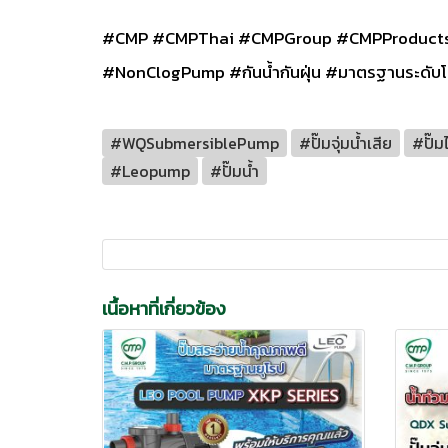
#CMP #CMPThai #CMPGroup #CMPProducts #CMPS
#NonClogPump #กันน้ำกันฝุ่น #มาตรฐานระดับโ
#WQSubmersiblePump
#ปั๊มจุ่มน้ำเสีย
#ปั๊ม
#Leopump
#ปั๊มน้ำ
เนื้อหาที่เกี่ยวข้อง