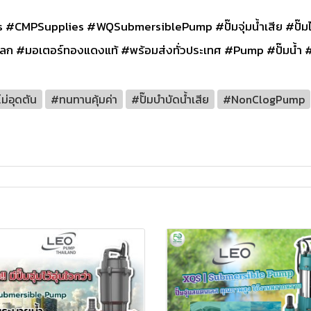
upplies #WQSubmersiblePump #ปั๊มจุ่มน้ำเสีย #ปั๊มไม่อุด
ลก #มอเตอร์ทองแดงแท้ #พร้อมส่งทั่วประเทศ #Pump #ปั๊มน้
ไม่อุดตัน
#ทนทานคุ้มค่า
#ปั๊มบำบัดน้ำเสีย
#NonClogPump