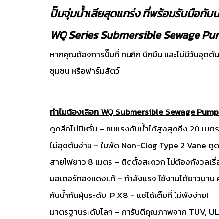
ปั๊มจุ่มน้ำเสียสุดแกร่ง ที่พร้อมรับมือกับ
WQ Series Submersible Sewage Pump
หากคุณต้องการปั๊มที่ ทนถึก บึกบึน และไม่มีวันอุด
ชุมชน หรือฟาร์มสัตว์
ทำไมต้องเลือก WQ Submersible Sewage Pump
ดูดลึกไม่มีหวั่น – ทนแรงดันน้ำได้สูงสุดถึง 20 เมตร
ไม่อุดตันง่าย – ใบพัด Non-Clog Type 2 Vane ดูดน้
สายไฟยาว 8 เมตร – ติดตั้งสะดวก ไม่ต้องกังวลเร
มอเตอร์ทองแดงแท้ – กำลังแรง ใช้งานได้ยาวนาน ค
กันน้ำกันฝุ่นระดับ IP X8 – แช่ได้เต็มที่ ไม่พังง่าย!
มาตรฐานระดับโลก – การันตีคุณภาพจาก TUV, UL