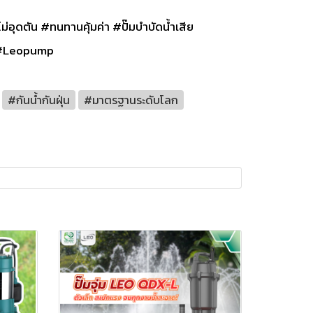
ตัน #ทนทานคุ้มค่า #ปั๊มบำบัดน้ำเสีย
ำ #Leopump
#กันน้ำกันฝุ่น
#มาตรฐานระดับโลก