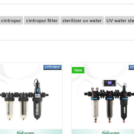
cintropur
cintropur filter
sterilizer uv water
UV water ste
New