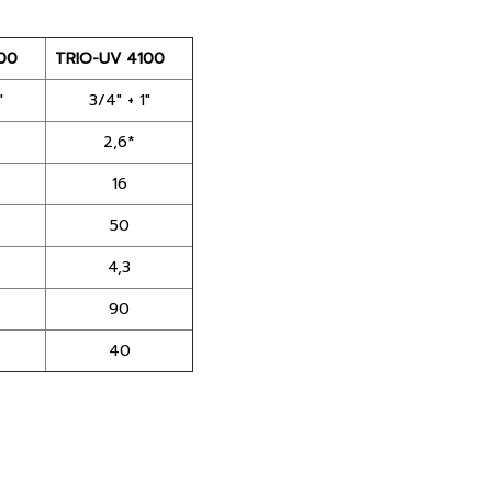
00
TRIO-UV 4100
"
3/4" + 1"
2,6*
16
50
4,3
90
40