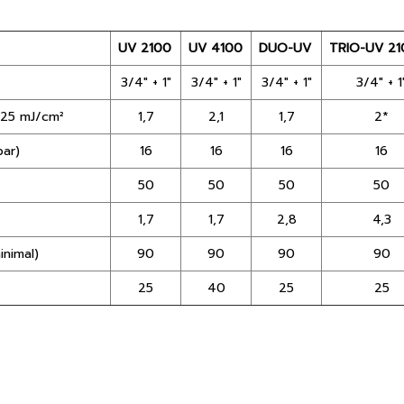
UV 2100
UV 4100
DUO-UV
TRIO-UV 21
3/4" + 1"
3/4" + 1"
3/4" + 1"
3/4" + 1
t 25 mJ/cm²
1,7
2,1
1,7
2*
bar)
16
16
16
16
50
50
50
50
1,7
1,7
2,8
4,3
inimal)
90
90
90
90
25
40
25
25