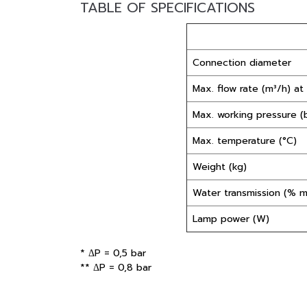
TABLE OF SPECIFICATIONS
Connection diameter
Max. flow rate (m³/h) a
Max. working pressure (
Max. temperature (°C)
Weight (kg)
Water transmission (% m
Lamp power (W)
* ΔP = 0,5 bar
** ΔP = 0,8 bar