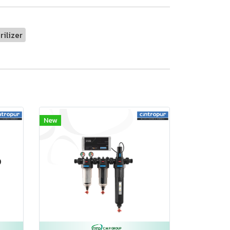
rilizer
New