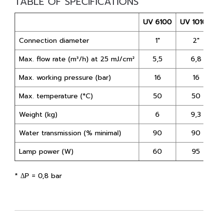
TABLE OF SPECIFICATIONS
UV 6100
UV 10100
Connection diameter
1"
2"
Max. flow rate (m³/h) at 25 mJ/cm²
5,5
6,8
Max. working pressure (bar)
16
16
Max. temperature (°C)
50
50
Weight (kg)
6
9,3
Water transmission (% minimal)
90
90
Lamp power (W)
60
95
* ΔP = 0,8 bar