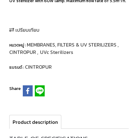
UV sterilizer with 60W lamp. Maximum flow rate of 5.5m³/h.
เปรียบเทียบ
MEMBRANES, FILTERS & UV STERILIZERS
หมวดหมู่ :
,
CINTROPUR
UVc Sterilizers
,
CINTROPUR
แบรนด์ :
Share
Product description