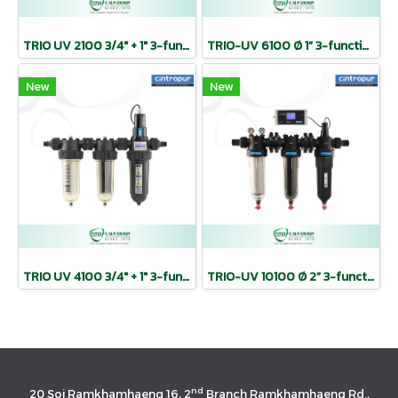
TRIO UV 2100 3/4″ + 1″ 3-function sterilize (UV lamp 25 W.) | CINTROPUR
TRIO-UV 6100 Ø 1” 3-function sterilize (UV lamp 60 W.) | CINTROPUR
New
New
TRIO UV 4100 3/4″ + 1″ 3-function sterilize (UV lamp 40 W.) | CINTROPUR
TRIO-UV 10100 Ø 2” 3-function sterilize (UV lamp 95 W.) | CINTROPUR
nd
20 Soi Ramkhamhaeng 16, 2
Branch Ramkhamhaeng Rd.,