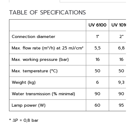
TABLE OF SPECIFICATIONS
UV 6100
UV 10100
Connection diameter
1"
2"
Max. flow rate (m³/h) at 25 mJ/cm²
5,5
6,8
Max. working pressure (bar)
16
16
Max. temperature (°C)
50
50
Weight (kg)
6
9,3
Water transmission (% minimal)
90
90
Lamp power (W)
60
95
* ΔP = 0,8 bar