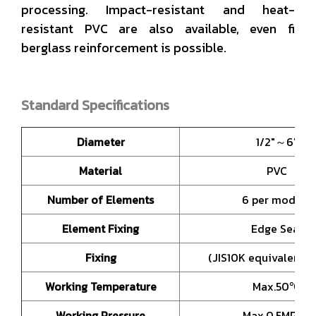
processing. Impact-resistant and heat-
resistant PVC are also available, even fi
berglass reinforcement is possible.
Standard Specifications
Diameter
1/2"～6"
Material
PVC
Number of Elements
6 per module
Element Fixing
Edge Seal
Fixing
(JIS10K equivalent) 
Working Temperature
Max.50℃
Working Pressure
Max.0.5MPaG