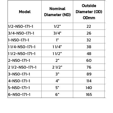
Outside
Nominal
Model
Diameter (OD)
Dia
Diameter (ND)
ODmm
1/2-N50-171-1
1/2"
22
3/4-N50-171-1
3/4"
26
1-N50-171-1
1"
32
1 1/4-N50-171-1
1 1/4"
38
1 1/2-N50-171-1
1 1/2"
48
2-N50-171-1
2"
60
2 1/2-N50-171-1
2 1/2"
76
3-N50-171-1
3"
89
4-N50-171-1
4"
114
5-N50-171-1
5"
140
6-N50-171-1
6"
165