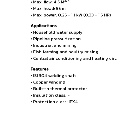
3/h
• Max. flow: 4.5 M
• Max. head: 55 m
• Max. power: 0.25 - 1.1 kW (0.33 - 1.5 HP)
Applications
• Household water supply
• Pipeline pressurization
• Industrial and mining
• Fish farming and poultry raising
• Central air conditioning and heating cir
Features
• ISI 304 welding shaft
• Copper winding
• Built-in thermal protector
• Insulation class: F
• Protection class: IPX4