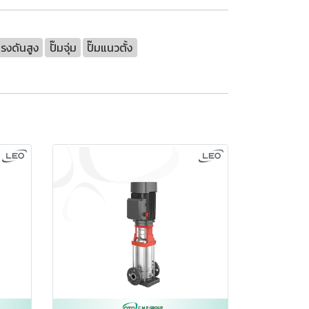
แรงดันสูง
ปั๊มจุ่ม
ปั๊มแนวตั้ง