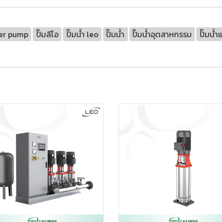
fer pump
ปั๊มลีโอ
ปั๊มน้ำ leo
ปั๊มน้ำ
ปั๊มน้ำอุตสาหกรรม
ปั๊มน้ำ