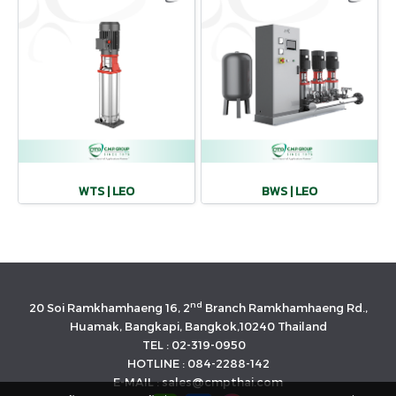
WTS | LEO
BWS | LEO
nd
20 Soi Ramkhamhaeng 16, 2
Branch Ramkhamhaeng Rd.,
Huamak, Bangkapi, Bangkok,10240 Thailand
TEL : 02-319-0950
HOTLINE : 084-2288-142
E-MAIL : sales@cmpthai.com