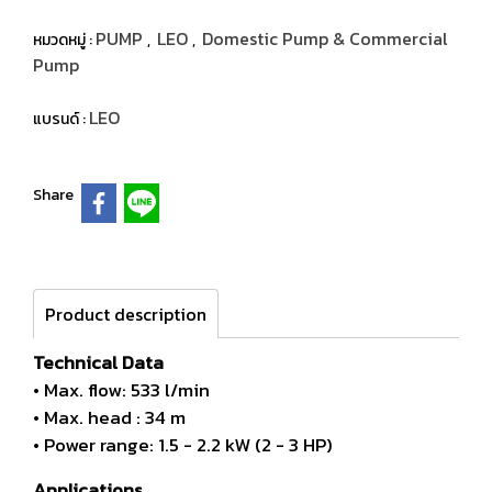
PUMP
LEO
Domestic Pump & Commercial
หมวดหมู่ :
,
,
Pump
LEO
แบรนด์ :
Share
Product description
Technical Data
• Max. flow: 533 l/min
• Max. head : 34 m
• Power range: 1.5 - 2.2 kW (2 - 3 HP)
Applications