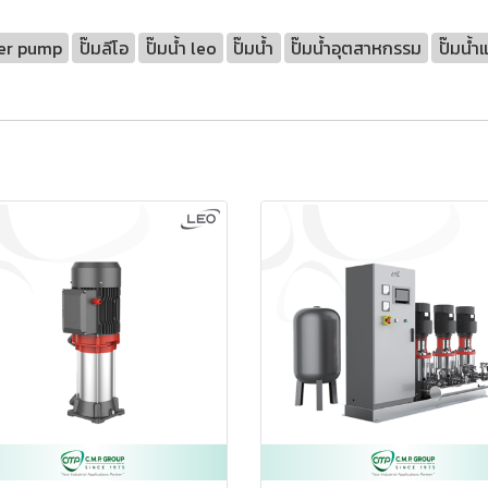
fer pump
ปั๊มลีโอ
ปั๊มน้ำ leo
ปั๊มน้ำ
ปั๊มน้ำอุตสาหกรรม
ปั๊มน้ำ