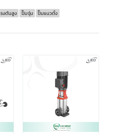
แรงดันสูง
ปั๊มจุ่ม
ปั๊มแนวตั้ง