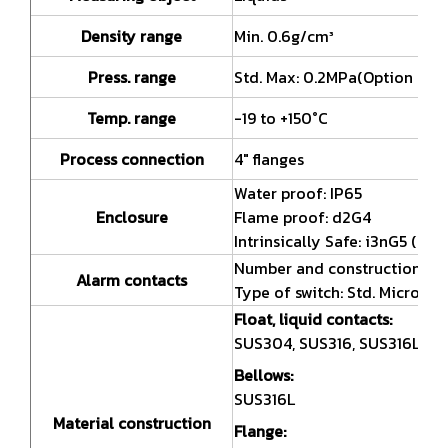
Density range
Min. 0.6g/cm³
Press. range
Std. Max: 0.2MPa(Option Max
Temp. range
-19 to +150°C
Process connection
4" flanges
Water proof: IP65
Enclosure
Flame proof: d2G4
Intrinsically Safe: i3nG5 ( Sa
Number and construction: Std
Alarm contacts
Type of switch: Std. Microsw
Float, liquid contacts:
SUS304, SUS316, SUS316L
Bellows:
SUS316L
Material construction
Flange: