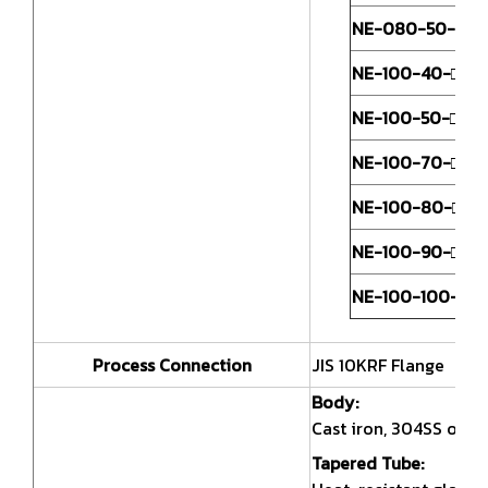
NE-080-50-□
NE-100-40-□
NE-100-50-□
NE-100-70-□
1
J
NE-100-80-□
NE-100-90-□
NE-100-100-□
Process Connection
JIS 10KRF Flange
Body:
Cast iron, 304SS or S
Tapered Tube: