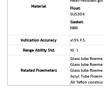
Heat-resistant glass
Material
Float:
SUS304
Gasket:
NBR
Indication Accuracy
±1.5% F.S.
Range Ability Std.
10 : 1
Glass tube flowmeter 
Glass tube flowmeter f
Related Flowmeters
Glass tube flowmeter 
Acryl Tube Flowmeter
All Teflon constructio