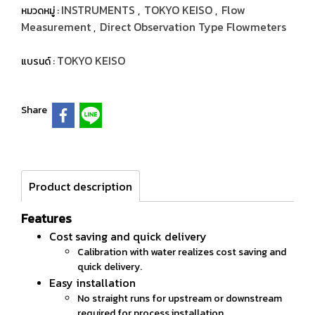
INSTRUMENTS
TOKYO KEISO
Flow
หมวดหมู่ :
,
,
Measurement
Direct Observation Type Flowmeters
,
TOKYO KEISO
แบรนด์ :
Share
Product description
Features
Cost saving and quick delivery
Calibration with water realizes cost saving and
quick delivery.
Easy installation
No straight runs for upstream or downstream
required for process installation.