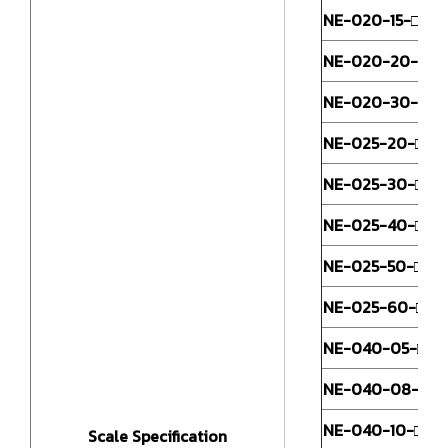
NE-020-15-□
2
NE-020-20-□
J
NE-020-30-□
NE-025-20-□
NE-025-30-□
2
NE-025-40-□
J
NE-025-50-□
NE-025-60-□
NE-040-05-□
NE-040-08-□
4
J
NE-040-10-□
Scale Specification