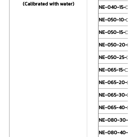
(Calibrated with water)
NE-040-15-□
NE-050-10-□
NE-050-15-□
5
J
NE-050-20-□
NE-050-25-□
NE-065-15-□
NE-065-20-□
6
J
NE-065-30-□
NE-065-40-□
NE-080-30-□
8
NE-080-40-□
J