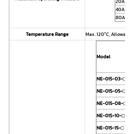
20A, 25
40A, 50
80A, 10
Temperature Range
Max. 120°C, Allowable
C
Model
S
NE-015-03-□
NE-015-05-□
1
NE-015-08-□
J
NE-015-10-□
NE-015-15-□