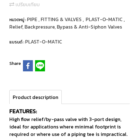
เปรียบเทียบ
PIPE , FITTING & VALVES
PLAST-O-MATIC
หมวดหมู่ :
,
,
Relief, Backpressure, Bypass & Anti-Siphon Valves
PLAST-O-MATIC
แบรนด์ :
Share
Product description
FEATURES:
High flow relief/by-pass valve with 3-port design,
ideal for
applications where minimal footprint is
required or where use of a
piping tee is impractical.