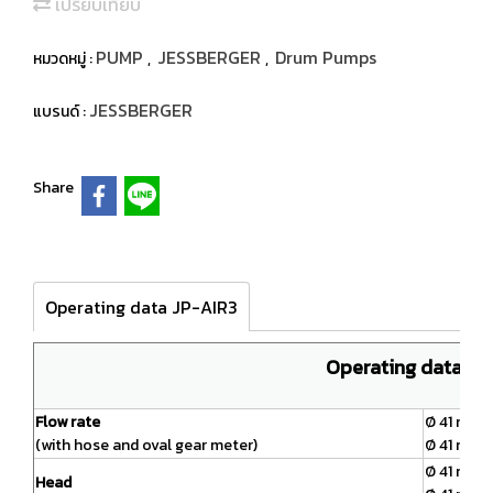
เปรียบเทียบ
PUMP
JESSBERGER
Drum Pumps
หมวดหมู่ :
,
,
JESSBERGER
แบรนด์ :
Share
Operating data JP-AIR3
Operating data JP
Flow rate
Ø 41 mm u
(with hose and oval gear meter)
Ø 41 mm up
Ø 41 mm u
Head