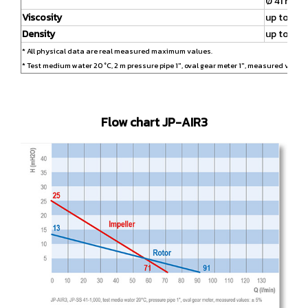
Ø 41 mm u
Viscosity
up to 60
Density
up to 1,5*
* All physical data are real measured maximum values.
* Test medium water 20 °C, 2 m pressure pipe 1″, oval gear meter 1″, measured values
Flow chart JP-AIR3