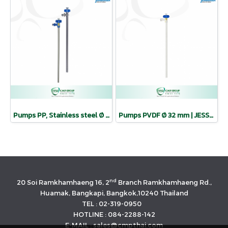
Pumps PP, Stainless steel Ø 25, 28, 32 mm | JESSBERGER
Pumps PVDF Ø 32 mm | JESSBERGER
nd
20 Soi Ramkhamhaeng 16, 2
Branch Ramkhamhaeng Rd.,
Huamak, Bangkapi, Bangkok,10240 Thailand
TEL : 02-319-0950
HOTLINE : 084-2288-142
E-MAIL : sales@cmpthai.com