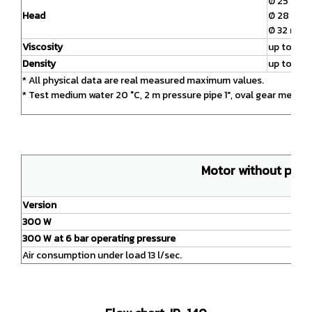
Ø 25 mm u
Head
Ø 28 mm 
Ø 32 mm u
Viscosity
up to 40
Density
up to 1,3*
* All physical data are real measured maximum values.
* Test medium water 20 °C, 2 m pressure pipe 1″, oval gear meter 
Motor without pum
Version
300 W
300 W at 6 bar operating pressure
Air consumption under load 13 l/sec.