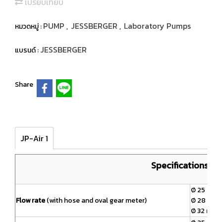
เปรียบเทียบ
PUMP
JESSBERGER
Laboratory Pumps
หมวดหมู่ :
,
,
JESSBERGER
แบรนด์ :
Share
JP-Air 1
Specifications JP
Ø 25 mm u
Flow rate
(with hose and oval gear meter)
Ø 28 mm u
Ø 32 mm u