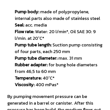
Pump body:
made of polypropylene,
internal parts also made of stainless steel
Seal:
acc. media
Flow rate:
Water: 20 l/min*, Oil SAE 30: 9
l/min. at 20°C*
Pump tube length:
Suction pump consisting
of four parts, each 250 mm
Pump tube diameter:
max. 31 mm
Rubber adapter:
for bung hole diameters
from 46,5 to 60 mm
Temperature:
40°C*
Viscosity:
400 mPas*
By pumping movement pressure can be
generated in a barrel or canister. After this
pressure has been build, the medium flows out