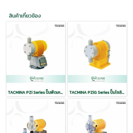
สินค้าเกี่ยวข้อง
TACMINA PZi Series ปั๊มฟีดเคมีแม่นยำสูง ปั๊มเคมีปรับการไหล
TACMINA PZiG Series ปั๊มโซลินอยด์อัจฉริยะ ขนาดใหญ่ (High Capacity)