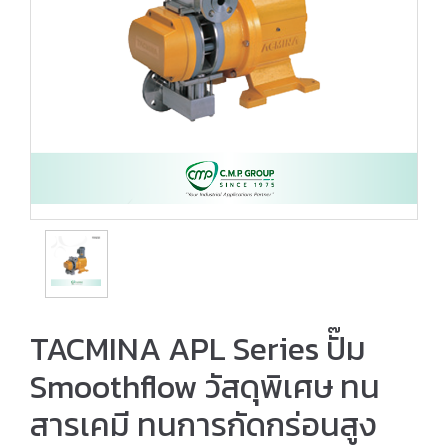
TACMINA APL Series ปั๊ม
Smoothflow วัสดุพิเศษ ทน
สารเคมี ทนการกัดกร่อนสูง