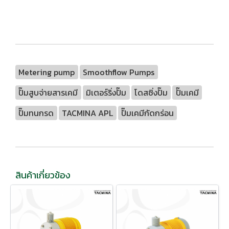
กรด metering pump solenoid metering pump dosing pump motor driven metering pump มิเตอร์ริ่งปั๊ม โดสซิ่งปั๊ม Dosing Pump Solenoid-Driven Motor-Driven
Metering pump
Smoothflow Pumps
ปั๊มสูบจ่ายสารเคมี
มิเตอร์ริ่งปั๊ม
โดสซิ่งปั๊ม
ปั๊มเคมี
ปั๊มทนกรด
TACMINA APL
ปั๊มเคมีกัดกร่อน
สินค้าเกี่ยวข้อง