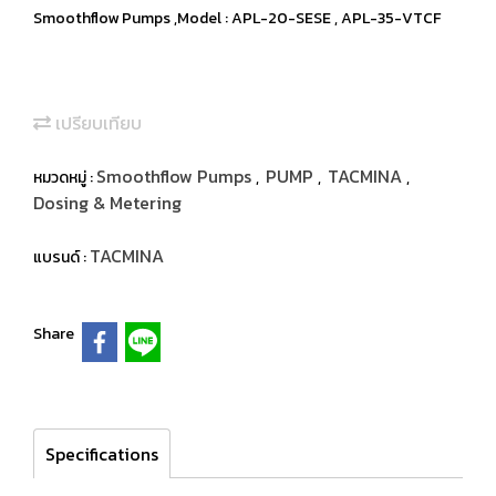
Smoothflow Pumps ,Model : APL-20-SESE , APL-35-VTCF
เปรียบเทียบ
Smoothflow Pumps
PUMP
TACMINA
หมวดหมู่ :
,
,
,
Dosing & Metering
TACMINA
แบรนด์ :
Share
Specifications