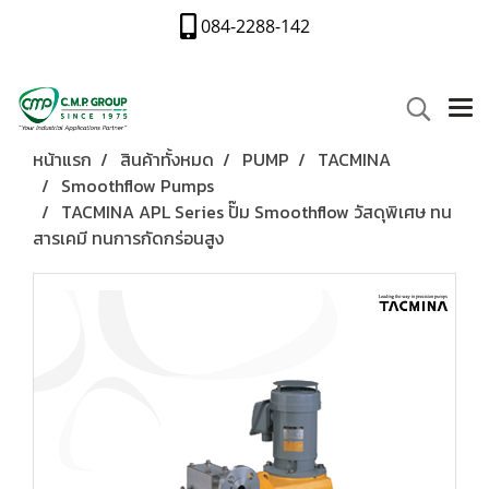
084-2288-142
หน้าแรก
สินค้าทั้งหมด
PUMP
TACMINA
Smoothflow Pumps
TACMINA APL Series ปั๊ม Smoothflow วัสดุพิเศษ ทน
สารเคมี ทนการกัดกร่อนสูง