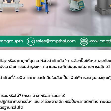
แรงที่สุดหรือราคาถูกที่สุด แต่หัวใจสำคัญคือ "การเลือกปั๊มให้เหมาะ
๊มพังไว เสียค่าซ่อมบำรุงมหาศาล และอาจเกิดอันตรายในสายการผลิตได้
คัญที่ต้องพิจารณาก่อนตัดสินใจเลือกปั๊ม เพื่อให้การลงทุนของคุณคุ้ม
กัดกร่อนหรือไม่? (กรด, ด่าง, หรือสารละลาย)
ม่ทำปฏิกิริยากับสารนั้นๆ เช่น วาล์วพลาสติก หรือปั๊มพลาสติกที่ทนทานต
าตรฐานทั่วไปได้