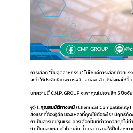
การเลือก "ปั๊มอุตสาหกรรม" ไม่ใช่แค่การเลือกตัวที่
จะทำให้ประสิทธิภาพการผลิตลดลงแล้ว ยังส่งผลให้ปั
บทความนี้ C.M.P. GROUP จะพาคุณไปเจาะลึก 5 ปัจจัยสำ
1. คุณสมบัติทางเคมี
(Chemical Compatibility)
สิ่งแรกที่ต้องรู้คือ ของเหลวที่คุณใช้คืออะไร? มีฤทธิ์
ถ้าเป็นสารเคมีรุนแรง: ควรเลือกปั๊มที่ทำจากวัสดุที่ไ
ถ้าเป็นของเหลวทั่วไป: เช่น น้ำสะอาด อาจใช้ปั๊มโลหะม