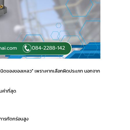
สมกับชนิดของของเหลว" เพราะหากเลือกผิดประเภท นอกจาก
ค่าที่สุด
่อการกัดกร่อนสูง