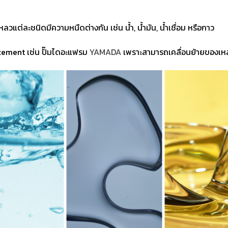
ต่ละชนิดมีความหนืดต่างกัน เช่น น้ำ, น้ำมัน, น้ำเชื่อม หรือกาว
acement เช่น ปั๊มไดอะแฟรม
YAMADA
เพราะสามารถเคลื่อนย้ายของเหลวท