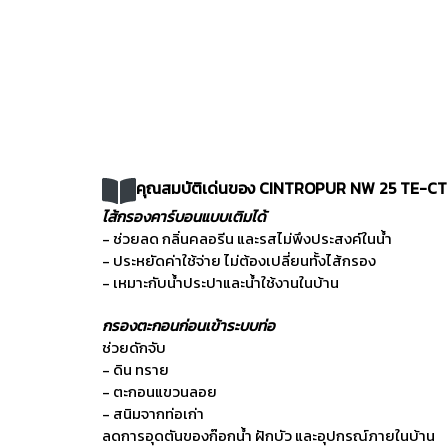
คุณสมบัติเด่นของ CINTROPUR NW 25 TE-C
ไส้กรองคาร์บอนแบบเติมได้
- ช่วยลด กลิ่นคลอรีน และรสไม่พึงประสงค์ในน้ำ
- ประหยัดค่าใช้จ่าย ไม่ต้องเปลี่ยนทั้งไส้กรอง
- เหมาะกับน้ำประปาและน้ำใช้งานในบ้าน
กรองตะกอนก่อนเข้าระบบท่อ
ช่วยดักจับ
- ดิน ทราย
- ตะกอนแขวนลอย
- สนิมจากท่อเก่า
ลดการอุดตันของก๊อกน้ำ ฝักบัว และอุปกรณ์ภายในบ้าน