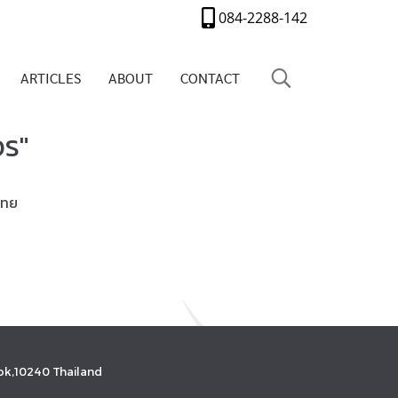
084-2288-142
ARTICLES
ABOUT
CONTACT
จร"
ไทย
k,10240 Thailand