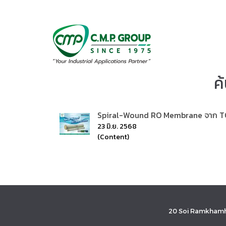
ค
Spiral-Wound RO Membrane จาก TOY
23 มิ.ย. 2568
(Content)
20 Soi Ramkhamh