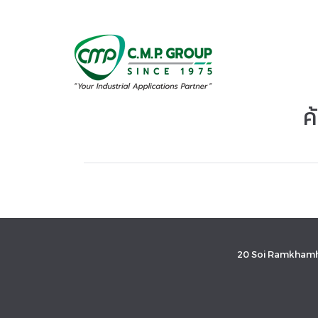
ค
20 Soi Ramkhamh