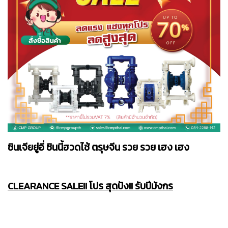
ซินเจียยู่อี่ ซินนี้ฮวดไช้ ตรุษจีน รวย รวย เฮง เฮง
CLEARANCE SALE!! โปร สุดปัง!! รับปีมังกร